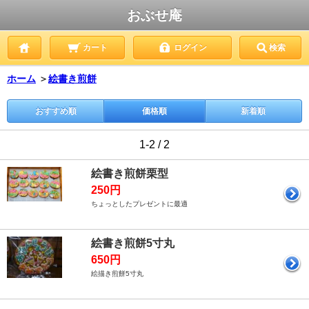
おぶせ庵
カート
ログイン
検索
ホーム
＞
絵書き煎餅
おすすめ順
価格順
新着順
1-2 / 2
絵書き煎餅栗型
250円
ちょっとしたプレゼントに最適
絵書き煎餅5寸丸
650円
絵描き煎餅5寸丸