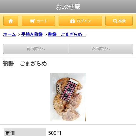
おぶせ庵
カート
ログイン
検索
ホーム
＞
手焼き煎餅
＞
割餅 ごまざらめ
前の商品へ
次の商品へ
割餅 ごまざらめ
定価
500円