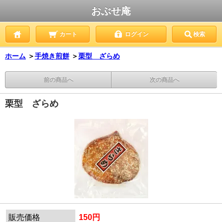
おぶせ庵
カート
ログイン
検索
ホーム
＞
手焼き煎餅
＞
栗型 ざらめ
前の商品へ
次の商品へ
栗型 ざらめ
販売価格
150円