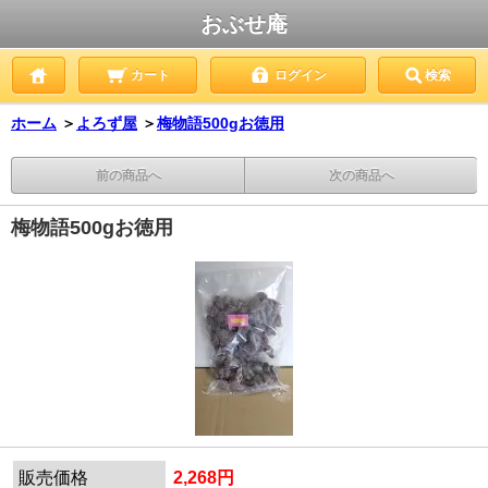
おぶせ庵
カート
ログイン
検索
ホーム
＞
よろず屋
＞
梅物語500gお徳用
前の商品へ
次の商品へ
梅物語500gお徳用
販売価格
2,268円